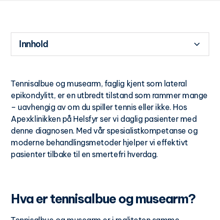
Innhold
Hva er tennisalbue og musearm?
Vanlige symptomer og årsaker
Moderne diagnostisering av tennisalbue
Effektive behandlingsmetoder ved
Helhetlig rehabilitering og forebygging
Når bør du kontakte Apexklinikken?
Oppsummering
Tennisalbue og musearm, faglig kjent som lateral
Apexklinikken
epikondylitt, er en utbredt tilstand som rammer mange
– uavhengig av om du spiller tennis eller ikke. Hos
Apexklinikken på Helsfyr ser vi daglig pasienter med
denne diagnosen. Med vår spesialistkompetanse og
moderne behandlingsmetoder hjelper vi effektivt
pasienter tilbake til en smertefri hverdag.
Hva er tennisalbue og musearm?