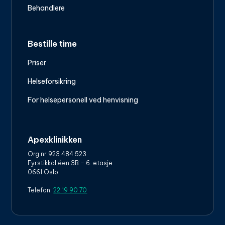
Behandlere
Bestille time
Priser
Helseforsikring
For helsepersonell ved henvisning
Apexklinikken
Org nr 923 484 523
Fyrstikkalléen 3B – 6. etasje
0661 Oslo
Telefon:
22 19 90 70