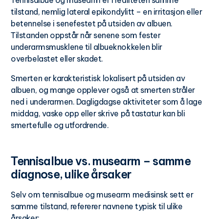
Tennisalbue og musearm er i realiteten samme
tilstand, nemlig lateral epikondylitt – en irritasjon eller
betennelse i senefestet på utsiden av albuen.
Tilstanden oppstår når senene som fester
underarmsmusklene til albueknokkelen blir
overbelastet eller skadet.
Smerten er karakteristisk lokalisert på utsiden av
albuen, og mange opplever også at smerten stråler
ned i underarmen. Dagligdagse aktiviteter som å lage
middag, vaske opp eller skrive på tastatur kan bli
smertefulle og utfordrende.
Tennisalbue vs. musearm – samme
diagnose, ulike årsaker
Selv om tennisalbue og musearm medisinsk sett er
samme tilstand, refererer navnene typisk til ulike
årsaker: